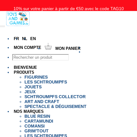
10% sur votre panier à partir de €50 avec le code TAG10
Livraison gratuite à partir de 50€ pour la Belgique, les Pays-Bas et le
Luxembourg
FR
NL
EN
MON COMPTE
MON PANIER
BIENVENUE
PRODUITS
FIGURINES
LES SCHTROUMPFS
JOUETS
JEUX
SCHTROUMPFS COLLECTOR
ART AND CRAFT
SPECTACLE & DÉGUISEMENT
NOS MARQUES
BLUE RESIN
CARTAMUNDI
COMANSI
GRIM'TOUT
LES SCHTROUMPFS