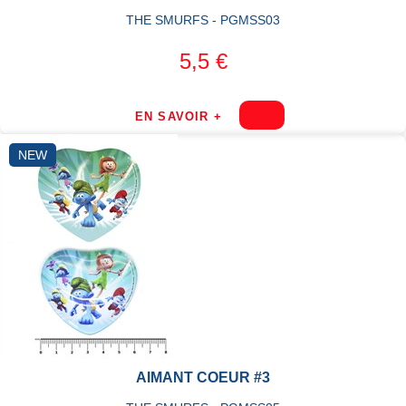
THE SMURFS - PGMSS03
5,5 €
EN SAVOIR +
NEW
AIMANT COEUR #3