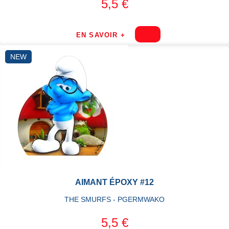
5,5 €
EN SAVOIR +
NEW
AIMANT ÉPOXY #12
THE SMURFS - PGERMWAKO
5,5 €