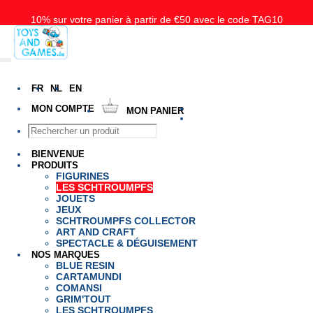
10% sur votre panier à partir de €50 avec le code TAG10
Livraison gratuite à partir de 50€ pour la Belgique, les Pays-Bas et le
Luxembourg
FR
NL
EN
MON COMPTE
MON PANIER
BIENVENUE
PRODUITS
FIGURINES
LES SCHTROUMPFS
JOUETS
JEUX
SCHTROUMPFS COLLECTOR
ART AND CRAFT
SPECTACLE & DÉGUISEMENT
NOS MARQUES
BLUE RESIN
CARTAMUNDI
COMANSI
GRIM'TOUT
LES SCHTROUMPFS