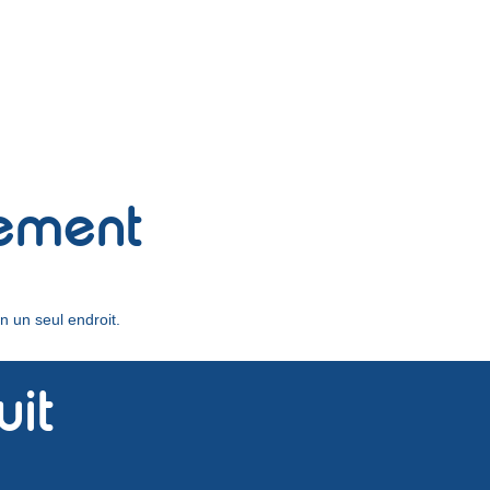
sement
n un seul endroit.
uit