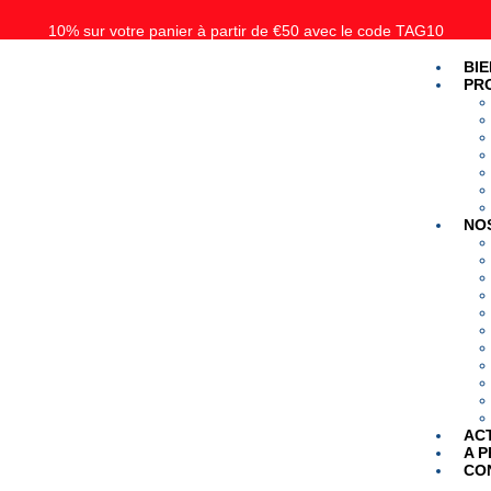
10% sur votre panier à partir de €50 avec le code TAG10
ison gratuite à partir de 50€ pour la Belgique, les Pays-Bas et le Luxe
BI
PR
NO
AC
A 
CO