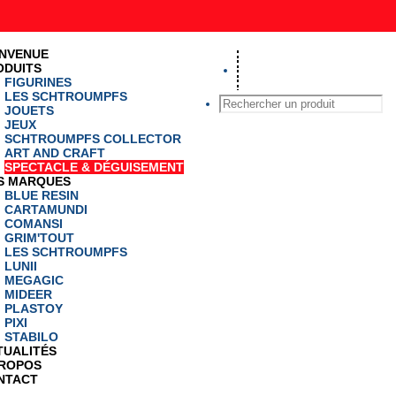
mbourg
ENVENUE
ODUITS
FIGURINES
LES SCHTROUMPFS
JOUETS
JEUX
SCHTROUMPFS COLLECTOR
ART AND CRAFT
SPECTACLE & DÉGUISEMENT
S MARQUES
BLUE RESIN
CARTAMUNDI
COMANSI
GRIM'TOUT
LES SCHTROUMPFS
LUNII
MEGAGIC
MIDEER
PLASTOY
PIXI
STABILO
TUALITÉS
PROPOS
NTACT