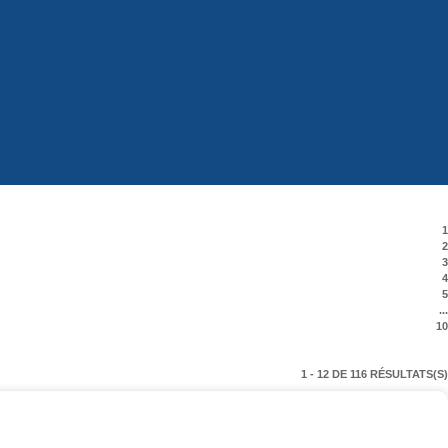
1
2
3
4
5
...
10
1 - 12 DE 116 RÉSULTATS(S)