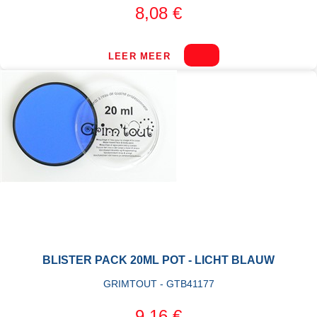
8,08 €
LEER MEER
BLISTER PACK 20ML POT - LICHT BLAUW
GRIMTOUT - GTB41177
9,16 €