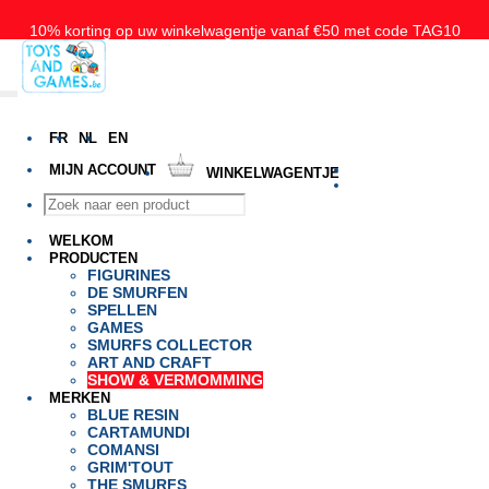
10% korting op uw winkelwagentje vanaf €50 met code TAG10
Gratis levering vanaf 50€ voor België, Nederland en Luxemburg
FR
NL
EN
MIJN ACCOUNT
WINKELWAGENTJE
WELKOM
PRODUCTEN
FIGURINES
DE SMURFEN
SPELLEN
GAMES
SMURFS COLLECTOR
ART AND CRAFT
SHOW & VERMOMMING
MERKEN
BLUE RESIN
CARTAMUNDI
COMANSI
GRIM'TOUT
THE SMURFS