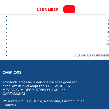
LEER MEER
1
2
3
4
5
...
10
1 - 12 VAN 116 RESULTATEN
OVER ONS
ToysAndGames.be is een site die speelgoed van
hoge kwaliteit verkoopt zoals DE SMURFEN,
MEGAGIC, MIDEER, STABILO, LUNII en
CARTAMUNDI.
Wij leveren thuis in België, Nederland, Luxemburg en
Frankrijk.