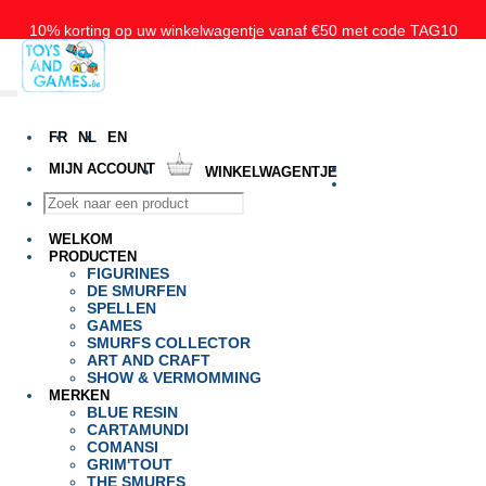
10% korting op uw winkelwagentje vanaf €50 met code TAG10
Gratis levering vanaf 50€ voor België, Nederland en Luxemburg
FR
NL
EN
MIJN ACCOUNT
WINKELWAGENTJE
WELKOM
PRODUCTEN
FIGURINES
DE SMURFEN
SPELLEN
GAMES
SMURFS COLLECTOR
ART AND CRAFT
SHOW & VERMOMMING
MERKEN
BLUE RESIN
CARTAMUNDI
COMANSI
GRIM'TOUT
THE SMURFS